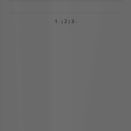
1
2
3
-
-
|
|