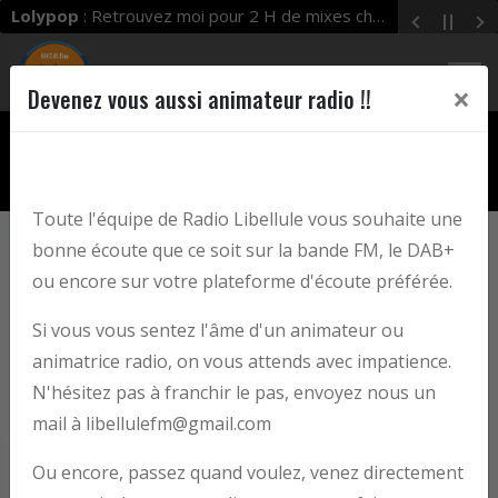
Lolypop
: Retrouvez moi pour 2 H de mixes chaque mercredi dès 19 h 00 à 21 h 00 ! Enjoy !
×
Devenez vous aussi animateur radio !!
play_arrow
LIBELLULE FM
Libellule FM
Toute l'équipe de Radio Libellule vous souhaite une
bonne écoute que ce soit sur la bande FM, le DAB+
Nos podcasts
ou encore sur votre plateforme d'écoute préférée.
Si vous vous sentez l'âme d'un animateur ou
animatrice radio, on vous attends avec impatience.
N'hésitez pas à franchir le pas, envoyez nous un
mail à libellulefm@gmail.com
Ou encore, passez quand voulez, venez directement