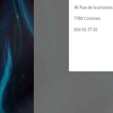
45 Rue de la process
7780 Comines
056 55 77 20