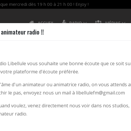
ue mercredi dès 19 h 00 à 21 h 00 ! Enjoy !
ACCUEIL
RADIO
MÉDIAS
animateur radio !!
play_arrow
LE FM
DE 17:00 À 1
 FM
dio Libellule vous souhaite une bonne écoute que ce soit su
votre plateforme d'écoute préférée.
l'âme d'un animateur ou animatrice radio, on vous attends a
chir le pas, envoyez nous un mail à libellulefm@gmail.com
and voulez, venez directement nous voir dans nos studios,
mateur radio.