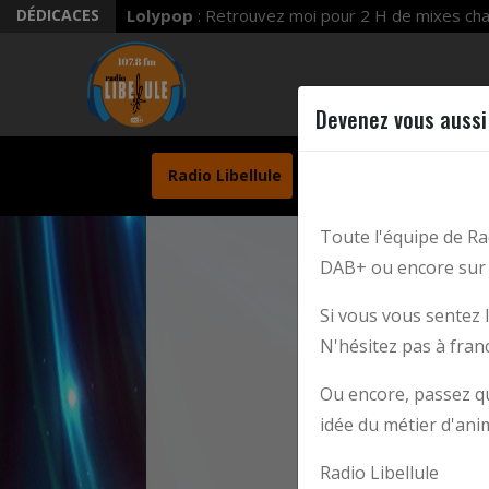
DÉDICACES
Lolypop
: Retrouvez moi pour 2 H de mixes chaq
Devenez vous aussi 
LIBELLU
Libellule
Toute l'équipe de Ra
DAB+ ou encore sur 
Si vous vous sentez 
N'hésitez pas à fran
Ou encore, passez qu
idée du métier d'ani
Radio Libellule