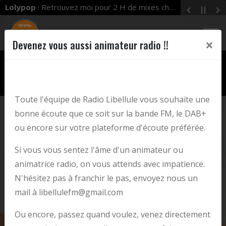
Lolypop
: Retrouvez moi pour 2 H de mixes chaque mercredi dès 19 h 00 à 21 h 00 ! Enjoy !
×
Devenez vous aussi animateur radio !!
play_arrow
LIBELLULE FM
Libellule FM
Toute l'équipe de Radio Libellule vous souhaite une
bonne écoute que ce soit sur la bande FM, le DAB+
ou encore sur votre plateforme d'écoute préférée.
Si vous vous sentez l'âme d'un animateur ou
animatrice radio, on vous attends avec impatience.
N'hésitez pas à franchir le pas, envoyez nous un
Que faire à Comines - Warneton ?
mail à libellulefm@gmail.com
Ou encore, passez quand voulez, venez directement
17/06/2025 | posté par Libellule FM